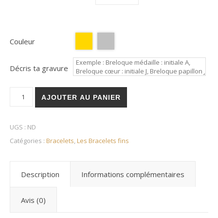
Couleur
Décris ta gravure
quantité de Collection Ava
AJOUTER AU PANIER
UGS :
ND
Catégories :
Bracelets
,
Les Bracelets fins
Description
Informations complémentaires
Avis (0)